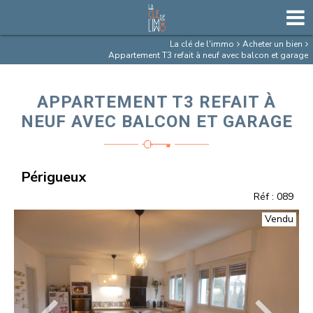
La clé de l'immo
Acheter un bien
Appartement T3 refait à neuf avec balcon et garage
APPARTEMENT T3 REFAIT À
NEUF AVEC BALCON ET GARAGE
Périgueux
Réf : 089
Vendu