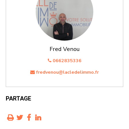
Emissions de Gaz à Effet de Serre
D
-
31
kgeqCO2/m².an
Faible émission de GES
A
≤5
B
6 à 10
Fred Venou
C
11 à 20
0662835336
D
31
21 à 35
E
36 à 55
fredvenou@lacledelimmo.fr
F
56 à 80
G
>80
Forte émission de GES
Unité de mesure en kgeqCO2/m².an
PARTAGE