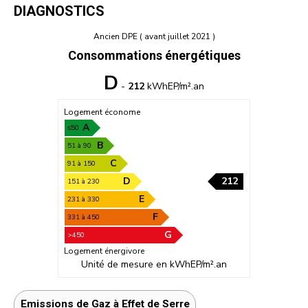
DIAGNOSTICS
Ancien DPE ( avant juillet 2021 )
Consommations énergétiques
D
-
212
kWhEP/m².an
Logement économe
A
≤50
B
51 à 90
C
91 à 150
D
212
151 à 230
E
231 à 330
F
331 à 450
G
>450
Logement énergivore
Unité de mesure en kWhEP/m².an