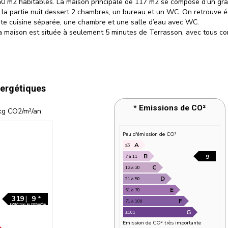
0 m2 habitables. La maison principale de 117 m2 se compose d’un gra
ge, la partie nuit dessert 2 chambres, un bureau et un WC. On retrou
ite cuisine séparée, une chambre et une salle d’eau avec WC.
n. La maison est située à seulement 5 minutes de Terrasson, avec tous c
ergétiques
g CO2/m²/an
319
|
9 *
kWh/m²/an
kg CO2/m²/an