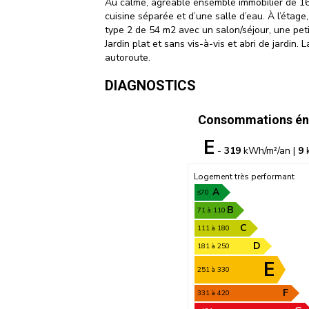
Au calme, agréable ensemble immobilier de 16
cuisine séparée et d’une salle d’eau. À l’éta
type 2 de 54 m2 avec un salon/séjour, une pet
Jardin plat et sans vis-à-vis et abri de jardi
autoroute.
DIAGNOSTICS
Consommations én
E
-
319
kWh/m²/an |
9
k
Logement très performant
A
≤70
B
71 à 110
C
111 à 180
D
181 à 250
E
251 à 330
F
331 à 420