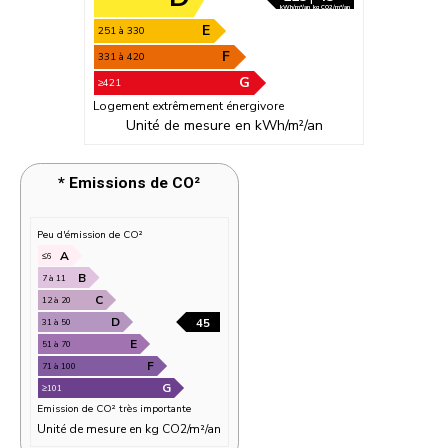
kWh/m²/an
kg CO2/m²/an
E
251 à 330
F
331 à 420
G
≥421
Logement extrêmement énergivore
Unité de mesure en kWh/m²/an