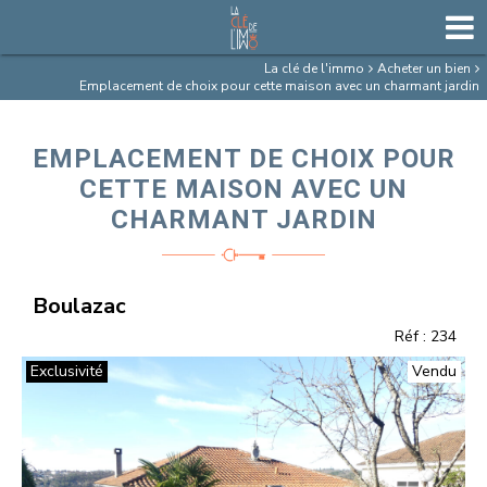
La clé de l'immo
Acheter un bien
Emplacement de choix pour cette maison avec un charmant jardin
EMPLACEMENT DE CHOIX POUR
CETTE MAISON AVEC UN
CHARMANT JARDIN
Boulazac
Réf : 234
Exclusivité
Vendu