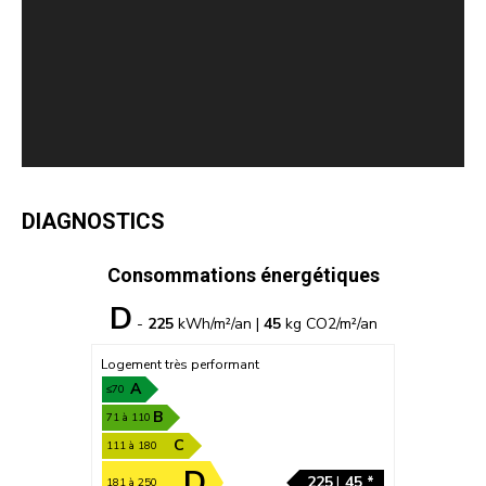
DIAGNOSTICS
Consommations énergétiques
D
-
225
kWh/m²/an |
45
kg CO2/m²/an
Logement très performant
A
≤70
B
71 à 110
C
111 à 180
D
225
|
45 *
181 à 250