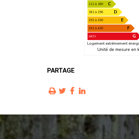
C
111 à 180
D
181 à 250
E
251 à 330
F
331 à 420
G
≥421
Logement extrêmement énergi
Unité de mesure en 
PARTAGE