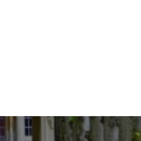
sions de CO²
 de CO²
D
E
56
F
G