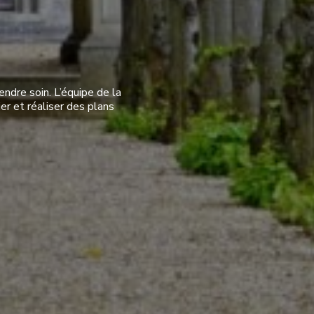
² très importante
ure en kg CO2/m²/an
ndre soin. L’équipe de la
er et réaliser des plans