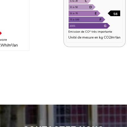
vore
kWh/m²/an
* Emis
Peu d'émission
A
≤6
B
7 à 11
C
12 à 20
31 à 50
51 à 70
71 à 100
≥101