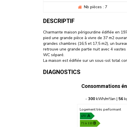
Nb pièces : 7
DESCRIPTIF
Charmante maison périgourdine édifiée en 197
pied une grande pièce à vivre de 37 m2 ouvran
grandes chambres (16,5 et 17,5 m2), un bureau
retrouve une grande partie nuit avec 4 vastes
WC séparé.
La maison est édifiée sur un sous-sol total co
DIAGNOSTICS
Consommations én
-
300
kWh/m²/an |
56
k
Logement très performant
A
≤70
B
71 à 110