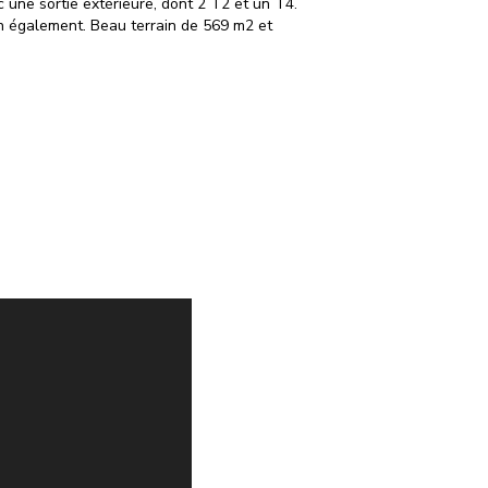
 une sortie extérieure, dont 2 T2 et un T4.
ion également. Beau terrain de 569 m2 et