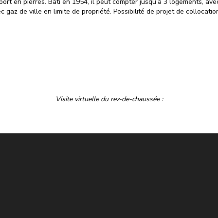
rt en pierres. Bâti en 1954, il peut compter jusqu’à 3 logements, avec
 gaz de ville en limite de propriété. Possibilité de projet de collocat
Visite virtuelle du rez-de-chaussée :