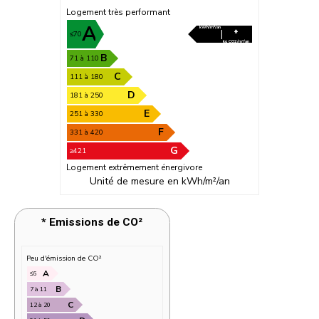
Logement très performant
A
kWh/m²/an
|
*
≤70
kg CO2/m²/an
B
71 à 110
C
111 à 180
D
181 à 250
E
251 à 330
F
331 à 420
G
≥421
Logement extrêmement énergivore
Unité de mesure en kWh/m²/an