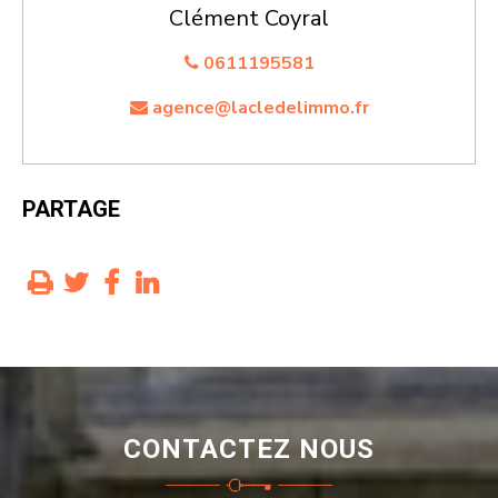
Clément Coyral
0611195581
agence@lacledelimmo.fr
PARTAGE
CONTACTEZ NOUS