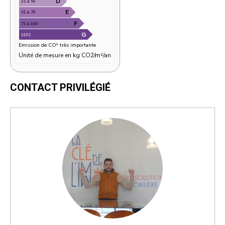
* Emissions de CO²
CONTACT PRIVILÉGIÉ
Peu d'émission de CO²
A
≤6
B
7 à 11
C
12 à 20
D
31 à 50
E
51 à 70
F
71 à 100
G
≥101
Emission de CO² très importante
Unité de mesure en kg CO2/m²/an