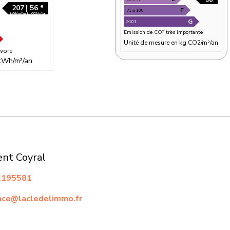
207
|
56 *
kWh/m²/an
kg CO2/m²/an
vore
kWh/m²/an
* Emis
Peu d'émission
A
≤6
B
7 à 11
C
12 à 20
31 à 50
nt Coyral
51 à 70
71 à 100
195581
≥101
ce@lacledelimmo.fr
Emission de CO
Unité de mes