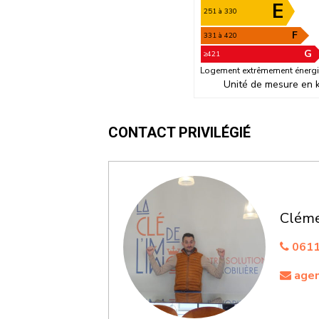
E
251 à 330
F
331 à 420
G
≥421
Logement extrêmement énergi
Unité de mesure en 
CONTACT PRIVILÉGIÉ
Cléme
0611
agen