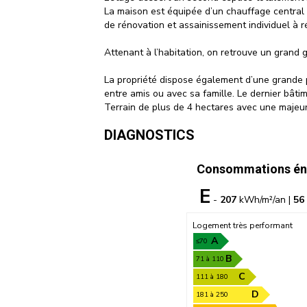
La maison est équipée d’un chauffage central 
de rénovation et assainissement individuel à ré
Attenant à l’habitation, on retrouve un gran
La propriété dispose également d’une grande p
entre amis ou avec sa famille. Le dernier bâ
Terrain de plus de 4 hectares avec une majeure
DIAGNOSTICS
Consommations én
E
-
207
kWh/m²/an |
56
Logement très performant
A
≤70
B
71 à 110
C
111 à 180
D
181 à 250